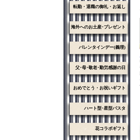
転勤・退職の御礼・お返し
海外へのお土産･プレゼント
バレンタインデー(義理)
父･母･敬老･勤労感謝の日
おめでとう・お祝いギフト
ハート型･星型パスタ
花コラボギフト