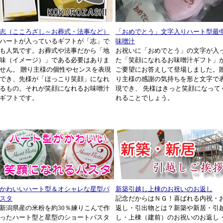
志（こころざし～お葬式・法事など）
「おめでとう」文字入りハート型最
ハートが入っているギフトが「志」で
味噌汁
も人気です。お葬式や法事だから「地
お祝いに「おめでとう」の文字が入
味（イメージ）」である必要はありま
た「笑顔になれるお味噌汁ギフト」
せん。 贈り主様の個性やセンスを表現
ご要望にお答えして登場しました。
でき、先様が「ほっこり笑顔」になれ
り主様の感謝の気持ちを形と文字で
るもの。それが笑顔になれるお味噌汁
現でき、 先様はきっと笑顔になって
ギフトです。
れることでしょう。
かわいいハート型＆オシャレな星型パ
新築引越し上棟のお祝いのお返し
スタ
記念だからはＮＧ！喜ばれる内祝・
新潟県産の米粉を約30％練りこんで作
返し・引出物とは？新築や新居・引
ったハート型と星型のショートパスタ
し・上棟（建前）のお祝いのお返し