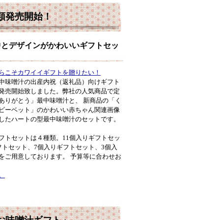
類発売開始！
中とデザインがかわいいギフトセッ
らこそカワイイギフトを贈りたい！
中味噌汁の出産内祝（返礼品）向けギフト
発売開始致しました。弊社の人気商品で定
ありがとう」最中味噌汁と、 新商品の「く
ビーベット」のかわいい赤ちゃん関連画像
したハートの型最中味噌汁のセットです。
フトセットは４種類。11個入りギフトセッ
フトセット、7個入りギフトセット、3個入
をご用意しております。 予算等に合わせお
。