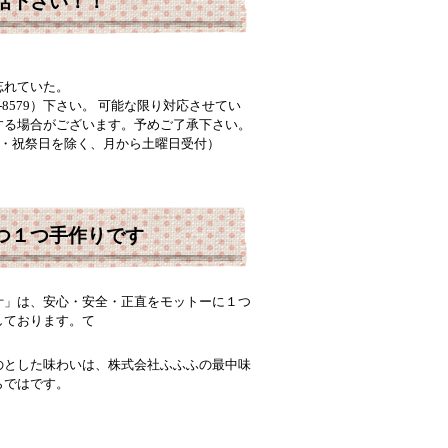
話下さい！！
！
忘れていた。
3-8579）下さい。 可能な限り対応させてい
する場合がございます。予めご了承下さい。
日曜・祝祭日を除く、月から土曜日受付）
つ１つ手作りです
汁」は、安心・安全・正直をモットーに１つ
しております。て
のとした味わいは、株式会社ふふふの最中味
らではです。