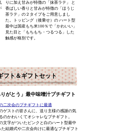
気
りに加え甘みが特徴の「抹茶ラテ」 と
が
香ばしい香りと甘みが特徴の「ほうじ
茶ラテ」の２タイプをご用意しまし
た。トッピング（後乗せ）の ハート型
最中は国産もち米100％で「かわいい」
見た目と「もちもち・つるつる」した
触感が格別です。
ギフト＆ギフトセット
ありがとう」最中味噌汁プチギフト
の二次会のプチギフトに最適
のゲストの皆さんに、送り主様の感謝の気
るのかわいくてオシャレなプチギフト。
の文字がついたピンクと白のハート型最中
った結婚式や二次会向けに最適なプチギフト