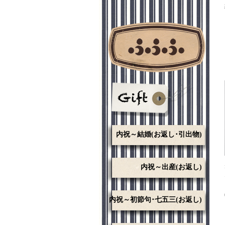
内祝～結婚(お返し･引出物)
内祝～出産(お返し)
内祝～初節句･七五三(お返し)