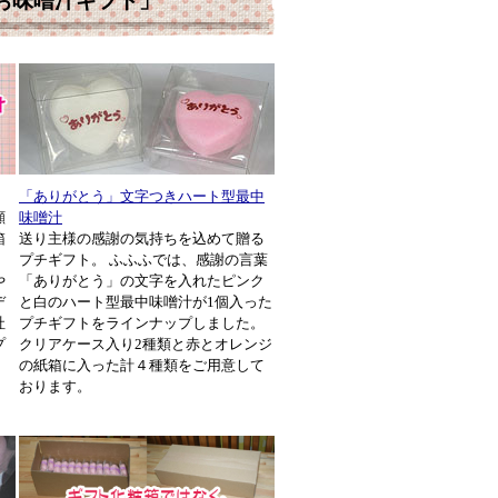
お味噌汁ギフト」
「ありがとう」文字つきハート型最中
顔
味噌汁
箱
送り主様の感謝の気持ちを込めて贈る
。
プチギフト。 ふふふでは、感謝の言葉
や
「ありがとう」の文字を入れたピンク
デ
と白のハート型最中味噌汁が1個入った
社
プチギフトをラインナップしました。
プ
クリアケース入り2種類と赤とオレンジ
の紙箱に入った計４種類をご用意して
おります。