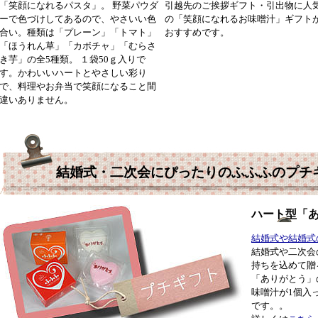
「笑顔になれるパスタ」。 野菜パウダ
引越先のご挨拶ギフト・引出物に人
ーで色づけしてあるので、やさいい色
の「笑顔になれるお味噌汁」ギフト
合い。種類は「プレーン」「トマト」
おすすめです。
「ほうれん草」「カボチャ」「むらさ
き芋」の全5種類。 １袋50ｇ入りで
す。かわいいハートとやさしい彩り
で、料理やお弁当で笑顔になること間
違いありません。
結婚式・二次会にぴったりのふふふのプチ
ハート型「
結婚式や結婚式
結婚式や二次会
持ちを込めて贈
「ありがとう」
味噌汁が1個入
です。。