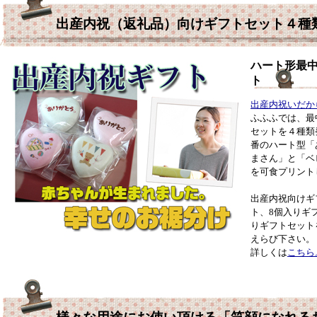
出産内祝（返礼品）向けギフトセット４種
ハート形最
ト
出産内祝いだか
ふふふでは、最
セットを４種類
番のハート型「
まさん」と「ベ
を可食プリント
出産内祝向けギ
ト、8個入りギ
りギフトセット
えらび下さい。
詳しくは
こちら