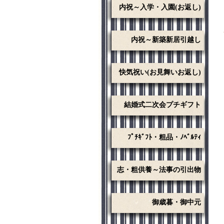
内祝～入学・入園(お返し)
内祝～新築新居引越し
快気祝い(お見舞いお返し)
結婚式二次会プチギフト
ﾌﾟﾁｷﾞﾌﾄ・粗品・ﾉﾍﾞﾙﾃｨ
志・粗供養～法事の引出物
御歳暮・御中元