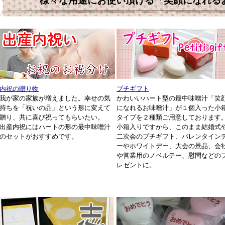
様々な用途にお使い頂ける「笑顔になれる
内祝の贈り物
プチギフト
我が家の家族が増えました。幸せの気
かわいいハート型の最中味噌汁「笑
持ちを「祝いの品」という形に変えて
になれるお味噌汁」が１個入った小
贈り、共に喜び祝ってもらいたい。
タイプを２種類ご用意しております
出産内祝にはハートの形の最中味噌汁
小箱入りですから、このまま結婚式
のセットがおすすめです。
二次会のプチギフト、バレンタイン
ーやホワイトデー、大会の景品、会
や営業用のノベルテー、慰問などの
レゼントに。