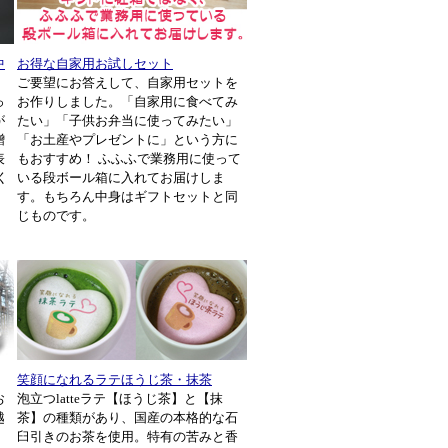
中
お得な自家用お試しセット
ご要望にお答えして、自家用セットを
っ
お作りしました。「自家用に食べてみ
が
たい」「子供お弁当に使ってみたい」
贈
「お土産やプレゼントに」という方に
表
もおすすめ！ ふふふで業務用に使って
く
いる段ボール箱に入れてお届けしま
す。もちろん中身はギフトセットと同
じものです。
笑顔になれるラテほうじ茶・抹茶
お
泡立つlatteラテ【ほうじ茶】と【抹
越
茶】の種類があり、国産の本格的な石
・
臼引きのお茶を使用。特有の苦みと香