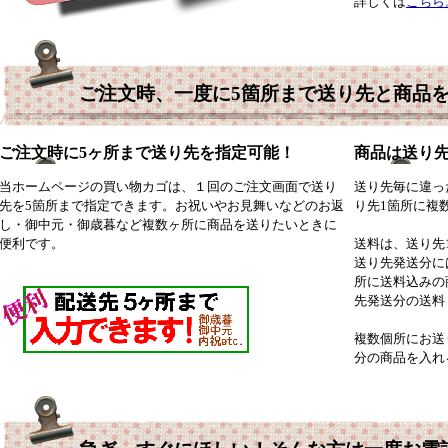
詳しくは
こちら
ご注文時、一度に5箇所まで送り先と商品
ご注文時に5ヶ所まで送り先を指定可能！
商品は送り
当ホームページの買い物カゴは、１回のご注文画面で送り
送り先毎に違っ
先を5箇所まで指定できます。お祝いやお見舞いなどのお返
り先1箇所に複
し・御中元・御歳暮など複数ヶ所に商品を送りたいときに
便利です。
送料は、送り先
送り先発送分に
所に送料込みの
先発送分の送料
複数個所にお送
分の商品を入れ